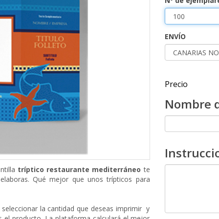
Nº de ejemplar
ENVÍO
Precio
Nombre d
Instrucci
ntilla
tríptico restaurante mediterráneo
te
 elaboras.
Qué mejor que unos trípticos para
 seleccionar la cantidad que deseas imprimir y
 el producto. La plataforma calculará el mejor