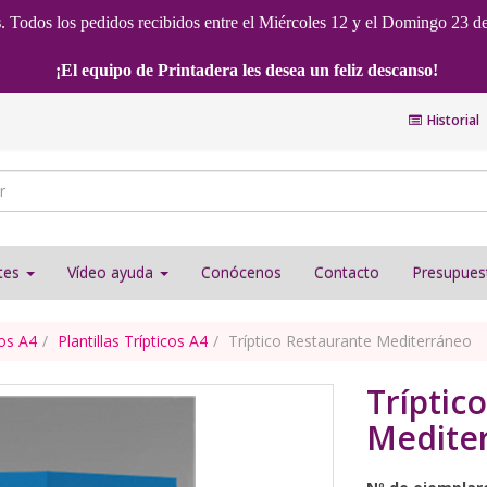
s
. Todos los pedidos recibidos entre el Miércoles 12 y el Domingo 23 d
¡El equipo de Printadera les desea un feliz descanso!
Historial
ntes
Vídeo ayuda
Conócenos
Contacto
Presupues
cos A4
Plantillas Trípticos A4
Tríptico Restaurante Mediterráneo
Tríptic
Medite