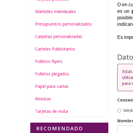
O en cu
Manteles individuales
es un
posibl
Presupuestos personalizados
indícan
Carpetas personalizadas
Es impr
Carteles Publicitarios
Dato
Folletos-flyers
Estás
Folletos plegados
utili
para 
Papel para cartas
Revistas
Consen
Media
Tarjetas de visita
Nombre
RECOMENDADO