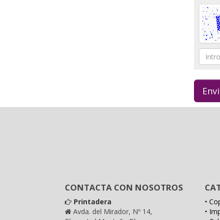
Intro
el
códig
CONTACTA CON NOSOTROS
CA
Printadera
• Cop
Avda. del Mirador, Nº 14,
• Im