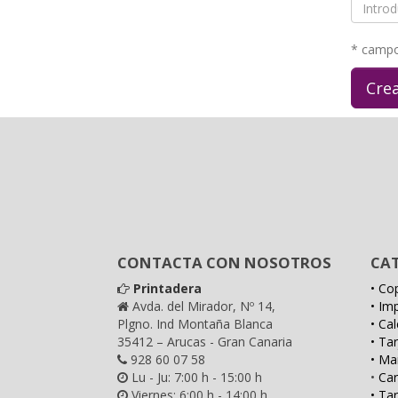
Introd
el
código
* campo
CONTACTA CON NOSOTROS
CA
Printadera
• Cop
Avda. del Mirador, Nº 14,
• Im
Plgno. Ind Montaña Blanca
• Ca
35412 – Arucas - Gran Canaria
• Ta
928 60 07 58
• Ma
Lu - Ju: 7:00 h - 15:00 h
•
Car
Viernes: 6:00 h - 14:00 h
• Tar