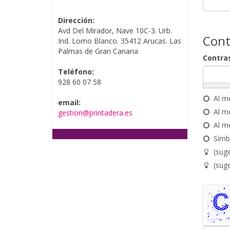
Dirección:
Avd Del Mirador, Nave 10C-3. Urb.
Cont
Ind. Lomo Blanco. 35412 Arucas. Las
Palmas de Gran Canaria
Contra
Teléfono:
928 60 07 58
Al m
email:
Al m
gestion@printadera.es
Al m
Símb
(sug
(sug