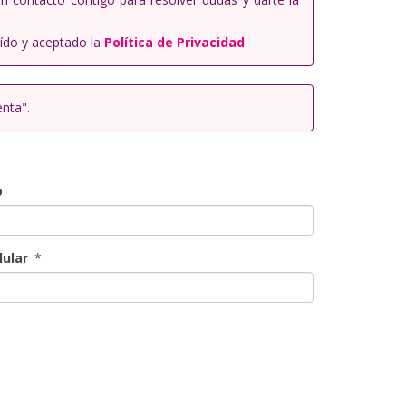
ído y aceptado la
Política de Privacidad
.
enta".
o
lular
*