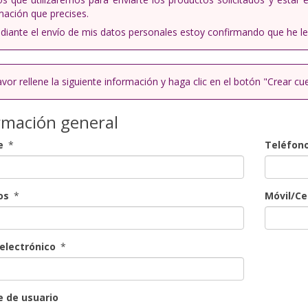
mación que precises.
iante el envío de mis datos personales estoy confirmando que he le
avor rellene la siguiente información y haga clic en el botón "Crear cu
rmación general
e
*
Teléfon
os
*
Móvil/Ce
electrónico
*
 de usuario