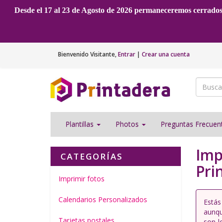
Desde el 17 al 23 de Agosto de 2026 permaneceremos cerrado
Bienvenido
Visitante
,
Entrar
|
Crear una cuenta
Plantillas
Photos
Preguntas Frecue
Imp
CATEGORÍAS
Pri
Imprimir fotos
Calendarios Personalizados
Estás
aunqu
Tarjetas postales
son l