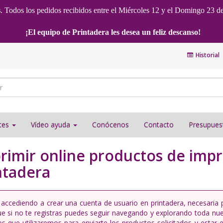
s
. Todos los pedidos recibidos entre el Miércoles 12 y el Domingo 23 d
¡El equipo de Printadera les desea un feliz descanso!
Historial
ntes
Vídeo ayuda
Conócenos
Contacto
Presupues
rimir online productos de impr
ntadera
 accediendo a crear una cuenta de usuario en printadera, necesaria 
e si no te registras puedes seguir navegando y explorando toda nue
os que utilizaremos para enviarte los productos solicitados y estar 