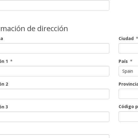
rmación de dirección
sa
Ciudad
ón 1
*
País
*
Spain
Provinci
ón 2
Código p
ón 3