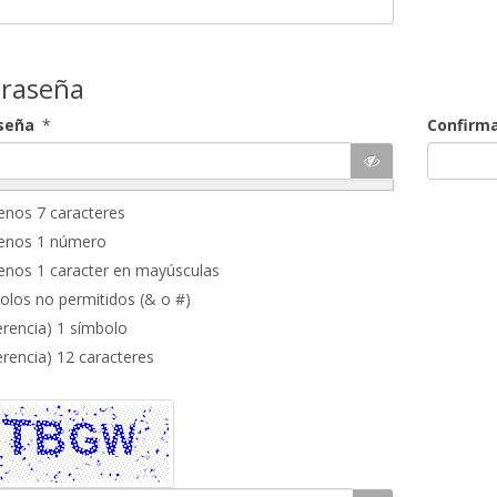
raseña
seña
*
Confirm
enos 7 caracteres
enos 1 número
enos 1 caracter en mayúsculas
olos no permitidos (& o #)
erencia) 1 símbolo
erencia) 12 caracteres