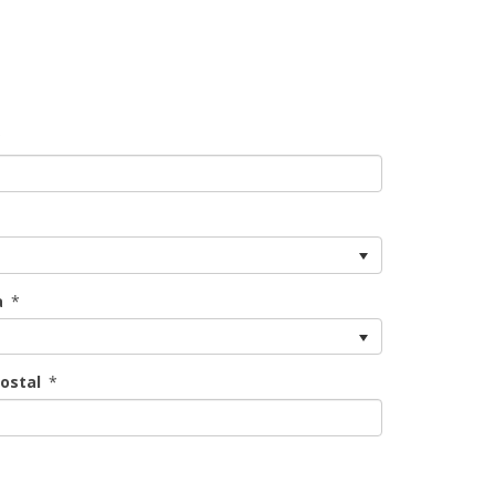
*
a
*
ostal
*