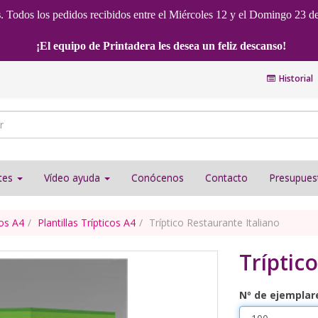
s
. Todos los pedidos recibidos entre el Miércoles 12 y el Domingo 23 d
¡El equipo de Printadera les desea un feliz descanso!
Historial
ntes
Vídeo ayuda
Conócenos
Contacto
Presupues
cos A4
Plantillas Trípticos A4
Tríptico Restaurante Italiano
Tríptic
Nº de ejemplar