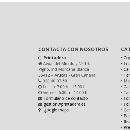
CONTACTA CON NOSOTROS
CA
Printadera
• Cop
Avda. del Mirador, Nº 14,
• Im
Plgno. Ind Montaña Blanca
• Ca
35412 – Arucas - Gran Canaria
• Ta
928 60 07 58
• Ma
Lu - Ju: 7:00 h - 15:00 h
•
Car
Viernes: 6:00 h - 14:00 h
• Tar
Formulario de contacto
• Fol
gestion@printadera.es
• Fo
google maps
• Car
• Pa
• Re
• Pr