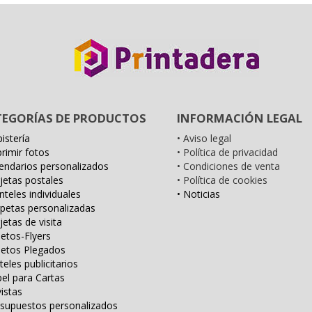
TEGORÍAS DE PRODUCTOS
INFORMACIÓN LEGAL
istería
• Aviso legal
primir fotos
• Política de privacidad
lendarios personalizados
• Condiciones de venta
rjetas postales
• Política de cookies
nteles individuales
• Noticias
petas personalizadas
jetas de visita
letos-Flyers
lletos Plegados
teles publicitarios
pel para Cartas
vistas
esupuestos personalizados