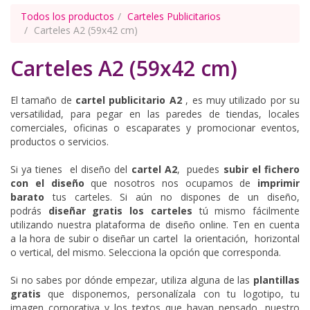
Todos los productos
Carteles Publicitarios
Carteles A2 (59x42 cm)
Carteles A2 (59x42 cm)
El tamaño de
cartel publicitario
A2
, es muy utilizado
por su
versatilidad, para pegar en las paredes de tiendas, locales
comerciales, oficinas o escaparates y promocionar eventos,
productos o servicios
.
Si ya tienes el diseño del
cartel A2
, puedes
subir el fichero
con el diseño
que nosotros nos ocupamos de
imprimir
barato
tus carteles. Si aún no dispones de un diseño,
podrás
diseñar gratis los carteles
tú mismo fácilmente
utilizando nuestra plataforma de diseño online. T
en en cuenta
a
la hora de subir o diseñar un cartel la orientación,
horizontal
o vertical,
del mismo. Selecciona la opción que corresponda.
Si no sabes por dónde empezar, utiliza alguna de las
plantillas
gratis
que disponemos, personalízala con tu logotipo, tu
imagen corporativa y los textos que hayan pensado,
nuestro